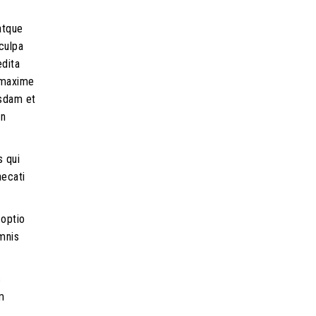
atque
culpa
edita
d maxime
usdam et
on
s qui
aecati
 optio
mnis
s
m