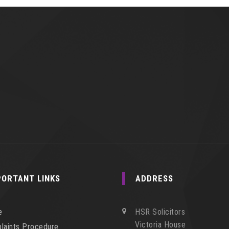
PORTANT LINKS
ADDRESS
e
HSR Solicitors
Victoria House
laints Procedure