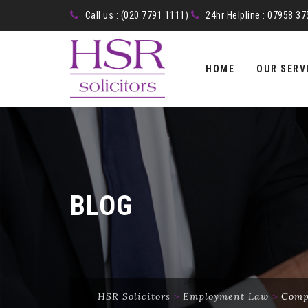
Call us : (020 7791 1111)
24hr Helpline : 07958 3
Skip
to
HOME
OUR SERV
content
BLOG
HSR Solicitors
>
Employment Law
>
Comp