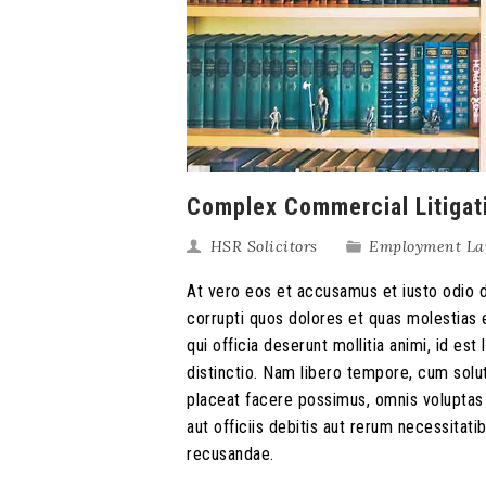
Complex Commercial Litigat
HSR Solicitors
Employment L
At vero eos et accusamus et iusto odio d
corrupti quos dolores et quas molestias e
qui officia deserunt mollitia animi, id e
distinctio. Nam libero tempore, cum solu
placeat facere possimus, omnis volupta
aut officiis debitis aut rerum necessitat
recusandae.