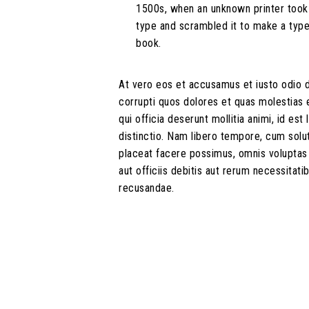
1500s, when an unknown printer took 
type and scrambled it to make a typ
book.
At vero eos et accusamus et iusto odio d
corrupti quos dolores et quas molestias e
qui officia deserunt mollitia animi, id e
distinctio. Nam libero tempore, cum solu
placeat facere possimus, omnis volupta
aut officiis debitis aut rerum necessitat
recusandae.