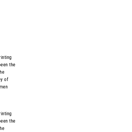
inting
been the
the
ey of
imen
inting
been the
the