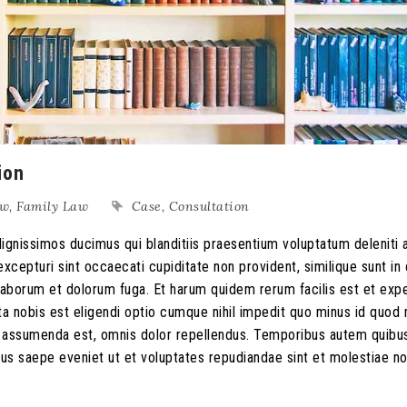
ion
aw
,
Family Law
Case
,
Consultation
ignissimos ducimus qui blanditiis praesentium voluptatum deleniti 
xcepturi sint occaecati cupiditate non provident, similique sunt in 
st laborum et dolorum fuga. Et harum quidem rerum facilis est et exp
ta nobis est eligendi optio cumque nihil impedit quo minus id quo
s assumenda est, omnis dolor repellendus. Temporibus autem quib
ibus saepe eveniet ut et voluptates repudiandae sint et molestiae n