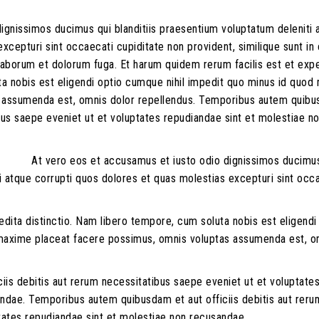
ignissimos ducimus qui blanditiis praesentium voluptatum deleniti 
xcepturi sint occaecati cupiditate non provident, similique sunt in 
st laborum et dolorum fuga. Et harum quidem rerum facilis est et exp
ta nobis est eligendi optio cumque nihil impedit quo minus id quo
s assumenda est, omnis dolor repellendus. Temporibus autem quib
ibus saepe eveniet ut et voluptates repudiandae sint et molestiae n
At vero eos et accusamus et iusto odio dignissimos ducimu
i atque corrupti quos dolores et quas molestias excepturi sint occ
dita distinctio. Nam libero tempore, cum soluta nobis est eligendi
 maxime placeat facere possimus, omnis voluptas assumenda est, o
is debitis aut rerum necessitatibus saepe eveniet ut et voluptate
ndae. Temporibus autem quibusdam et aut officiis debitis aut reru
tates repudiandae sint et molestiae non recusandae.