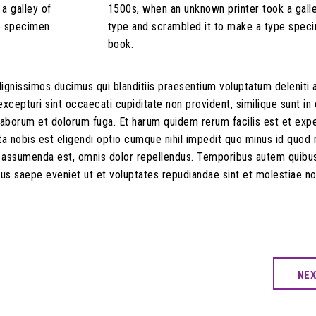
a galley of
1500s, when an unknown printer took a gall
e specimen
type and scrambled it to make a type spec
book.
ignissimos ducimus qui blanditiis praesentium voluptatum deleniti 
xcepturi sint occaecati cupiditate non provident, similique sunt in 
st laborum et dolorum fuga. Et harum quidem rerum facilis est et exp
ta nobis est eligendi optio cumque nihil impedit quo minus id quo
s assumenda est, omnis dolor repellendus. Temporibus autem quib
ibus saepe eveniet ut et voluptates repudiandae sint et molestiae n
NE