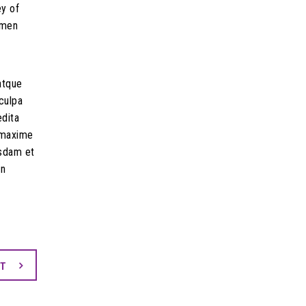
ey of
imen
atque
culpa
edita
d maxime
usdam et
on
XT