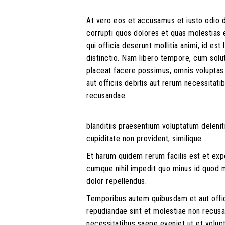
At vero eos et accusamus et iusto odio d
corrupti quos dolores et quas molestias e
qui officia deserunt mollitia animi, id e
distinctio. Nam libero tempore, cum solu
placeat facere possimus, omnis volupta
aut officiis debitis aut rerum necessitat
recusandae.
blanditiis praesentium voluptatum delenit
cupiditate non provident, similique
Et harum quidem rerum facilis est et expe
cumque nihil impedit quo minus id quod
dolor repellendus.
Temporibus autem quibusdam et aut offici
repudiandae sint et molestiae non recusa
necessitatibus saepe eveniet ut et volup