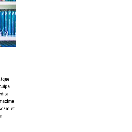
atque
culpa
edita
d maxime
usdam et
on